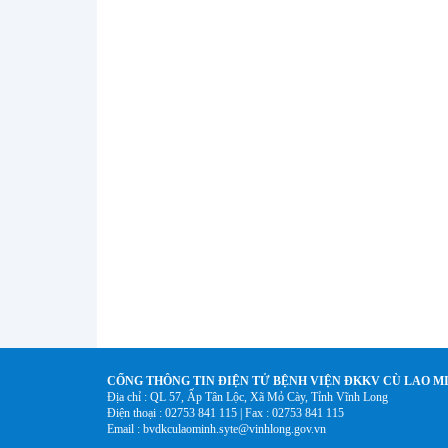
CỐNG THÔNG TIN ĐIỆN TỬ BỆNH VIỆN ĐKKV CÙ LAO M
Địa chỉ : QL 57, Ấp Tân Lộc, Xã Mỏ Cày, Tỉnh Vĩnh Long
Điện thoại : 02753 841 115 | Fax : 02753 841 115
Email : bvdkculaominh.syte@vinhlong.gov.vn