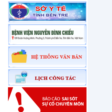
THÔNG BÁO Về việc mời chào giá thiết bị nước
THÔNG BÁO Về việc mời báo giá mua vật tư và
kiểm định thiết bị y tế
THÔNG BÁO Về việc mời chào giá Thùng rác của
Bệnh viện đa khoa khu vực Cù Lao Minh
THÔNG BÁO Về việc tuyển dụng hợp đồng
chuyên môn
THÔNG BÁO Về việc mời chào giá bảo trì hệ
thống PCCC, hệ thống chống sét tại bệnh viện
THÔNG BÁO Về việc mời báo giá tư vấn đấu thầu
THÔNG BÁO Về việc mời chào giá vật rẻ tiền mau
hỏng
THÔNG BÁO Về việc mời báo giá mua sắm, bảo
trì và kiểm định thiết bị y tế
THÔNG BÁO CHÀO GIÁ Về việc báo giá chi phí lắp
đặt thiết bị truyền tin báo cháy của Bệnh viện
đa...