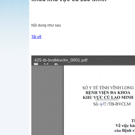
Nội dung như sau
Tải về