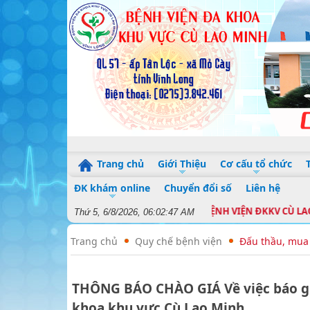
Trang chủ
Giới Thiệu
Cơ cấu tổ chức
ĐK khám online
Chuyển đổi số
Liên hệ
mừng đến với Cổng thông tin điện tử BỆNH VIỆN ĐKKV CÙ LAO MIN
Thứ 5, 6/8/2026, 06:02:47 AM
Trang chủ
Quy chế bệnh viện
Đấu thầu, mua
THÔNG BÁO CHÀO GIÁ Về việc báo giá
khoa khu vực Cù Lao Minh