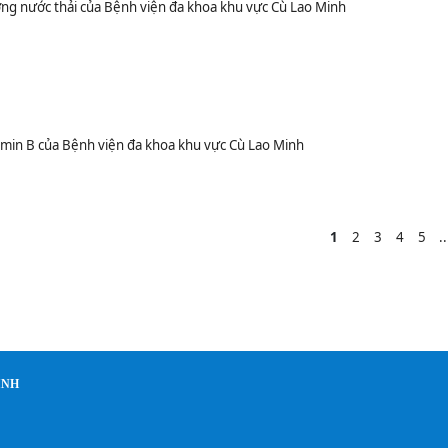
ng nước thải của Bệnh viện đa khoa khu vực Cù Lao Minh
amin B của Bệnh viện đa khoa khu vực Cù Lao Minh
1
2
3
4
5
..
INH