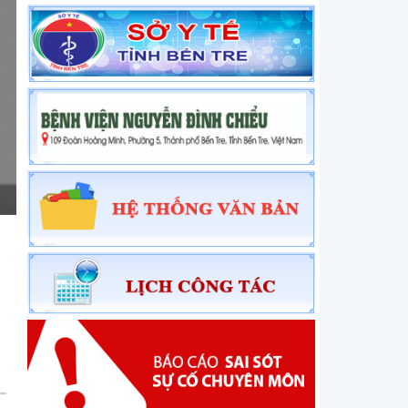
THÔNG BÁO Về việc báo giá bảo trì phần mềm
đồng bộ dữ liệu server
THÔNG BÁO Về việc chào giá phế liệu
THÔNG BÁO Về việc mời chào giá thiết bị điện
THÔNG BÁO Về việc mời chào giá thiết bị điện
Thông báo về việc mời chào giá thiết bị nước
Thông báo về việc việc mời báo giá thiết bị y tế và
vật tư xét nghiệm sử dụng trong hoạt động...
THÔNG BÁO Về việc mời chào giá thiết bị điện
THÔNG BÁO Về việc mời chào giá thiết bị nước
THÔNG BÁO Về việc mời báo giá sửa chữa máy
giúp thở Carescape và mua sắm vật tư, thiết bị y
tế
THÔNG BÁO Về việc mời chào giá văn phòng
phẩm
THÔNG BÁO Về việc mời chào giá vật rẻ tiền mau