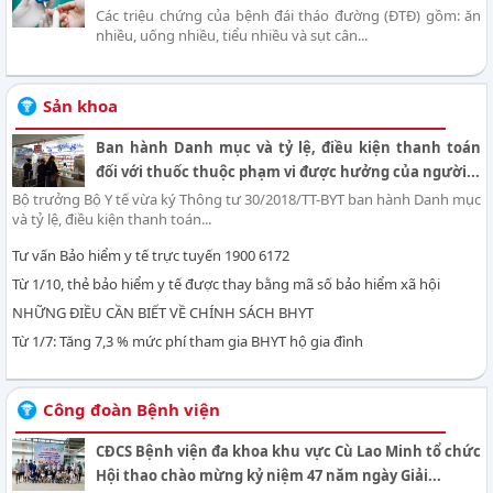
Các triệu chứng của bệnh đái tháo đường (ĐTĐ) gồm: ăn
nhiều, uống nhiều, tiểu nhiều và sụt cân...
Sản khoa
Ban hành Danh mục và tỷ lệ, điều kiện thanh toán
đối với thuốc thuộc phạm vi được hưởng của người...
Bộ trưởng Bộ Y tế vừa ký Thông tư 30/2018/TT-BYT ban hành Danh mục
và tỷ lệ, điều kiện thanh toán...
Tư vấn Bảo hiểm y tế trực tuyến 1900 6172
Từ 1/10, thẻ bảo hiểm y tế được thay bằng mã số bảo hiểm xã hội
NHỮNG ĐIỀU CẦN BIẾT VỀ CHÍNH SÁCH BHYT
Từ 1/7: Tăng 7,3 % mức phí tham gia BHYT hộ gia đình
Công đoàn Bệnh viện
CĐCS Bệnh viện đa khoa khu vực Cù Lao Minh tổ chức
Hội thao chào mừng kỷ niệm 47 năm ngày Giải...