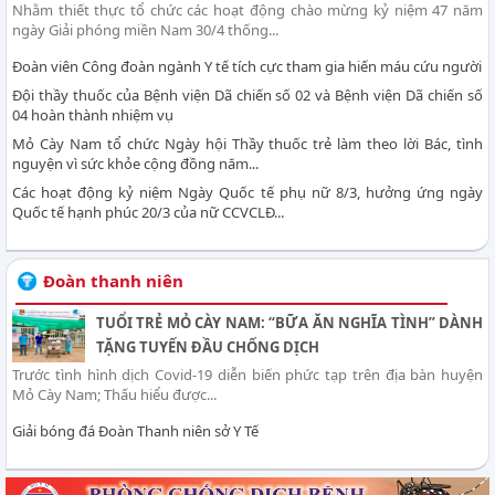
Nhằm thiết thực tổ chức các hoạt động chào mừng kỷ niệm 47 năm
ngày Giải phóng miền Nam 30/4 thống...
Đoàn viên Công đoàn ngành Y tế tích cực tham gia hiến máu cứu người
Đội thầy thuốc của Bệnh viện Dã chiến số 02 và Bệnh viện Dã chiến số
04 hoàn thành nhiệm vụ
Mỏ Cày Nam tổ chức Ngày hội Thầy thuốc trẻ làm theo lời Bác, tình
nguyện vì sức khỏe cộng đồng năm...
Các hoạt động kỷ niệm Ngày Quốc tế phụ nữ 8/3, hưởng ứng ngày
Quốc tế hạnh phúc 20/3 của nữ CCVCLĐ...
Đoàn thanh niên
TUỔI TRẺ MỎ CÀY NAM: “BỮA ĂN NGHĨA TÌNH” DÀNH
TẶNG TUYẾN ĐẦU CHỐNG DỊCH
Trước tình hình dịch Covid-19 diễn biến phức tạp trên địa bàn huyện
Mỏ Cày Nam; Thấu hiểu được...
Giải bóng đá Đoàn Thanh niên sở Y Tế