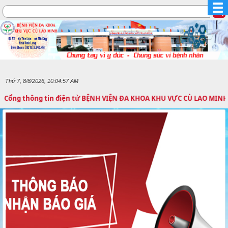
Thứ 7, 8/8/2026, 10:04:58 AM
hông tin điện tử BỆNH VIỆN ĐA KHOA KHU VỰC CÙ LAO MINH
THÔNG BÁO Về việc mời công ty báo giá thuốc