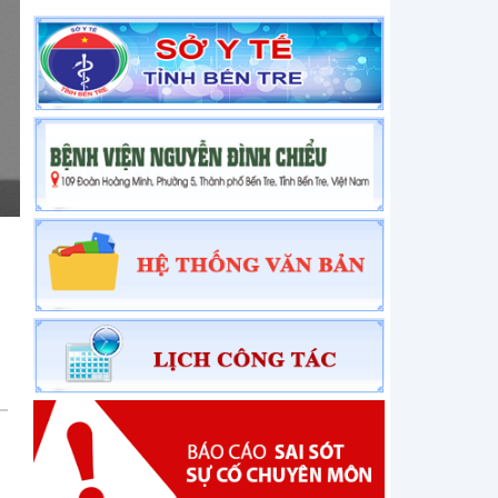
THÔNG BÁO Về việc báo giá bảo trì phần mềm
đồng bộ dữ liệu server
THÔNG BÁO Về việc chào giá phế liệu
THÔNG BÁO Về việc mời chào giá thiết bị điện
THÔNG BÁO Về việc mời chào giá thiết bị điện
Thông báo về việc mời chào giá thiết bị nước
Thông báo về việc việc mời báo giá thiết bị y tế và
vật tư xét nghiệm sử dụng trong hoạt động...
THÔNG BÁO Về việc mời chào giá thiết bị điện
THÔNG BÁO Về việc mời chào giá thiết bị nước
THÔNG BÁO Về việc mời báo giá sửa chữa máy
giúp thở Carescape và mua sắm vật tư, thiết bị y
tế
THÔNG BÁO Về việc mời chào giá văn phòng
phẩm