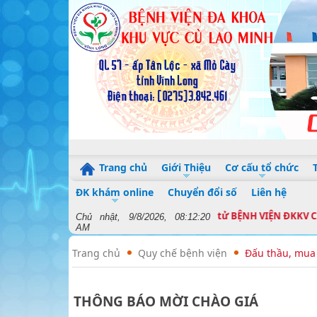
Trang chủ
Giới Thiệu
Cơ cấu tổ chức
ĐK khám online
Chuyển đổi số
Liên hệ
hào mừng đến với Cổng thông tin điện tử BỆNH VIỆN ĐKKV CÙ LA
Chủ nhật, 9/8/2026, 08:12:21
AM
Trang chủ
Quy chế bệnh viện
Đấu thầu, mua
THÔNG BÁO MỜI CHÀO GIÁ