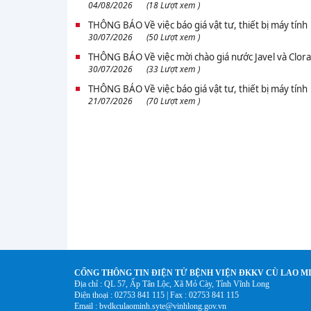
04/08/2026
(18 Lượt xem )
THÔNG BÁO Về việc báo giá vật tư, thiết bị máy tính
30/07/2026
(50 Lượt xem )
THÔNG BÁO Về việc mời chào giá nước Javel và Clor
30/07/2026
(33 Lượt xem )
THÔNG BÁO Về việc báo giá vật tư, thiết bị máy tính
21/07/2026
(70 Lượt xem )
CỐNG THÔNG TIN ĐIỆN TỬ BỆNH VIỆN ĐKKV CÙ LAO M
Địa chỉ : QL 57, Ấp Tân Lộc, Xã Mỏ Cày, Tỉnh Vĩnh Long
Điện thoại : 02753 841 115 | Fax : 02753 841 115
Email : bvdkculaominh.syte@vinhlong.gov.vn