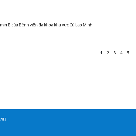
amin B của Bệnh viện đa khoa khu vực Cù Lao Minh
1
2
3
4
5
..
INH