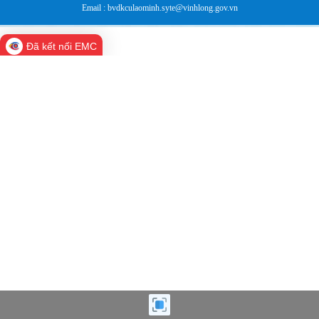
Email : bvdkculaominh.syte@vinhlong.gov.vn
Đã kết nối EMC