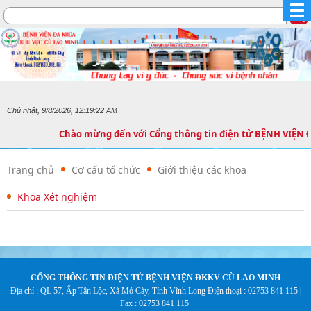
Chủ nhật, 9/8/2026, 12:19:22 AM
Chào mừng đến với Cổng thông tin điện tử BỆNH VIỆ
Trang chủ
Cơ cấu tổ chức
Giới thiệu các khoa
Khoa Xét nghiệm
CỐNG THÔNG TIN ĐIỆN TỬ BỆNH VIỆN ĐKKV CÙ LAO MINH
Địa chỉ : QL 57, Ấp Tân Lộc, Xã Mỏ Cày, Tỉnh Vĩnh Long
Điện thoại : 02753 841 115 |
Fax : 02753 841 115