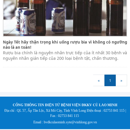
Ngày Tết hãy thận trọng khi uống rượu bia vì không có ngưỡng
nào là an toàn!
Rượu bia chính là nguyên nhân trực tiếp của ít nhất 30 bệnh và
nguyên nhân gián tiếp của 200 loại bệnh tật, chấn thương.
«
1
»
CỐNG THÔNG TIN ĐIỆN TỬ BỆNH VIỆN ĐKKV CÙ LAO MINH
Địa chỉ : QL 57, Ấp Tân Lộc, Xã Mỏ Cày, Tỉnh Vĩnh Long
Điện thoại : 02753 841 115 |
Fax : 02753 841 115
Email : bvdkculaominh.syte@vinhlong.gov.vn