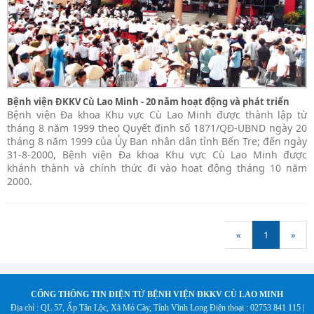
Bệnh viện ĐKKV Cù Lao Minh - 20 năm hoạt động và phát triển
Bệnh viện Đa khoa Khu vực Cù Lao Minh được thành lập từ
tháng 8 năm 1999 theo Quyết định số 1871/QĐ-UBND ngày 20
tháng 8 năm 1999 của Ủy Ban nhân dân tỉnh Bến Tre; đến ngày
31-8-2000, Bệnh viện Đa khoa Khu vực Cù Lao Minh được
khánh thành và chính thức đi vào hoạt động tháng 10 năm
2000.
«
1
»
CỐNG THÔNG TIN ĐIỆN TỬ BỆNH VIỆN ĐKKV CÙ LAO MINH
Địa chỉ : QL 57, Ấp Tân Lộc, Xã Mỏ Cày, Tỉnh Vĩnh Long
Điện thoại : 02753 841 115 |